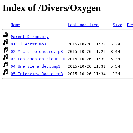
Index of /Divers/Oxygen
Name
Last modified
Size
De
Parent Directory
01 Il ecrit.mp3
02 Y croire encore.mp3
03 Les ames en pleur..>
04 Une vie a deux.mp3
05 Interview Radio.mp3